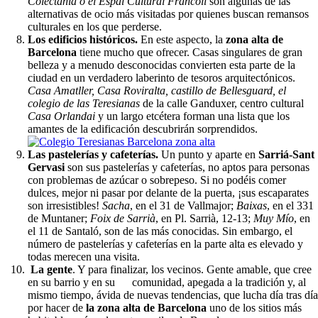
Colectania o el Espai Cultural Francolí
son algunas de las
alternativas de ocio más visitadas por quienes buscan remansos
culturales en los que perderse.
Los edificios históricos.
En este aspecto, la
zona
alta de
Barcelona
tiene mucho que ofrecer. Casas singulares de gran
belleza y a menudo desconocidas convierten esta parte de la
ciudad en un verdadero laberinto de tesoros arquitectónicos.
Casa Amatller, Casa Roviralta, castillo de Bellesguard, el
colegio de las Teresianas
de la calle Ganduxer, centro cultural
Casa Orlandai
y un largo etcétera forman una lista que los
amantes de la edificación descubrirán sorprendidos.
Las pastelerías y cafeterías.
Un punto y aparte en
Sarriá-Sant
Gervasi
son sus pastelerías y cafeterías, no aptos para personas
con problemas de azúcar o sobrepeso. Si no podéis comer
dulces, mejor ni pasar por delante de la puerta, ¡sus escaparates
son irresistibles!
Sacha
, en el 31 de Vallmajor;
Baixas
, en el 331
de Muntaner;
Foix de Sarrià
, en Pl. Sarrià, 12-13;
Muy Mío
, en
el 11 de Santaló, son de las más conocidas. Sin embargo, el
número de pastelerías y cafeterías en la parte alta es elevado y
todas merecen una visita.
La gente
. Y para finalizar, los vecinos. Gente amable, que cree
en su barrio y en su comunidad, apegada a la tradición y, al
mismo tiempo, ávida de nuevas tendencias, que lucha día tras dí
por hacer de
la zona alta de Barcelona
uno de los sitios más