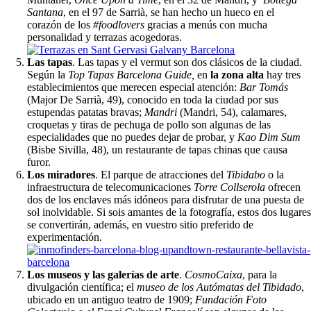
Santana
, en el 97 de Sarrià, se han hecho un hueco en el
corazón de los
#foodlovers
gracias a menús con mucha
personalidad y terrazas acogedoras.
Las tapas
. Las tapas y el vermut son dos clásicos de la ciudad.
Según la
Top Tapas Barcelona Guide,
en
la zona alta
hay tres
establecimientos que merecen especial atención:
Bar Tomás
(Major De Sarrià, 49), conocido en toda la ciudad por sus
estupendas patatas bravas;
Mandri
(Mandri, 54), calamares,
croquetas y tiras de pechuga de pollo son algunas de las
especialidades que no puedes dejar de probar, y
Kao Dim Sum
(Bisbe Sivilla, 48), un restaurante de tapas chinas que causa
furor.
Los miradores
. El parque de atracciones del
Tibidabo
o la
infraestructura de telecomunicaciones
Torre Collserola
ofrecen
dos de los enclaves más idóneos para disfrutar de una puesta de
sol inolvidable. Si sois amantes de la fotografía, estos dos lugare
se convertirán, además, en vuestro sitio preferido de
experimentación.
Los museos y las galerías de arte
.
CosmoCaixa
, para la
divulgación científica; el
museo de los Autómatas
del Tibidado
,
ubicado en un antiguo teatro de 1909;
Fundación Foto