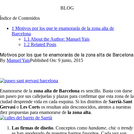
BLOG
Índice de Contenidos
1
Motivos por los que te enamorarás de la zona alta de
Barcelona
1.1
About the Author: Manuel Yais
1.2
Related Posts
Motivos por los que te enamorarás de la zona alta de Barcelona
By
Manuel Yais
Published On: 9 junio, 2015
Enamorarse de la
zona
alta de Barcelona
es sencillo. Basta con darse
un paseo por sus callejuelas y plazas para confirmar que esta zona de la
ciudad desprende vida en cada esquina. Si los distritos de
Sarrià-Sant
Gervasi
o
Les Corts
os resultan aún desconocidos, atentos a nuestras
diez propuestas para enamorarse de
la zona alta
.
Las firmas de diseño
. Conceptos como
handame
,
chic
o
trendy
se han apoderado de nuestros barrios favoritos. Cada vez son