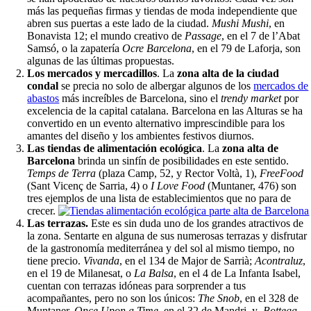
más las pequeñas firmas y tiendas de moda independiente que
abren sus puertas a este lado de la ciudad.
Mushi Mushi
, en
Bonavista 12; el mundo creativo de
Passage
, en el 7 de l’Abat
Samsó, o la zapatería
Ocre Barcelona
, en el 79 de Laforja, son
algunas de las últimas propuestas.
Los mercados y mercadillos
. La
zona alta de la ciudad
condal
se precia no solo de albergar algunos de los
mercados de
abastos
más increíbles de Barcelona, sino el
trendy market
por
excelencia de la capital catalana. Barcelona en las Alturas se ha
convertido en un evento alternativo imprescindible para los
amantes del diseño y los ambientes festivos diurnos.
Las tiendas de alimentación ecológica
. La
zona
alta de
Barcelona
brinda un sinfín de posibilidades en este sentido.
Temps de Terra
(plaza Camp, 52, y Rector Voltà, 1),
FreeFood
(Sant Vicenç de Sarria, 4) o
I Love Food
(Muntaner, 476) son
tres ejemplos de una lista de establecimientos que no para de
crecer.
Las terrazas.
Este es sin duda uno de los grandes atractivos de
la zona. Sentarte en alguna de sus numerosas terrazas y disfrutar
de la gastronomía mediterránea y del sol al mismo tiempo, no
tiene precio.
Vivanda
, en el 134 de Major de Sarrià;
Acontraluz
,
en el 19 de Milanesat, o
La Balsa
, en el 4 de La Infanta Isabel,
cuentan con terrazas idóneas para sorprender a tus
acompañantes, pero no son los únicos:
The Snob
, en el 328 de
Muntaner,
Once Upon a Time
, en el 32 de Mandri, y
Bottega