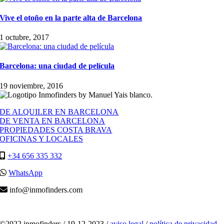
Vive el otoño en la parte alta de Barcelona
1 octubre, 2017
Barcelona: una ciudad de película
19 noviembre, 2016
DE ALQUILER EN BARCELONA
DE VENTA EN BARCELONA
PROPIEDADES COSTA BRAVA
OFICINAS Y LOCALES
+34 656 335 332
WhatsApp
info@inmofinders.com
©2022 inmofinders /
19-12-2023
/
aviso legal
/
política de privacidad