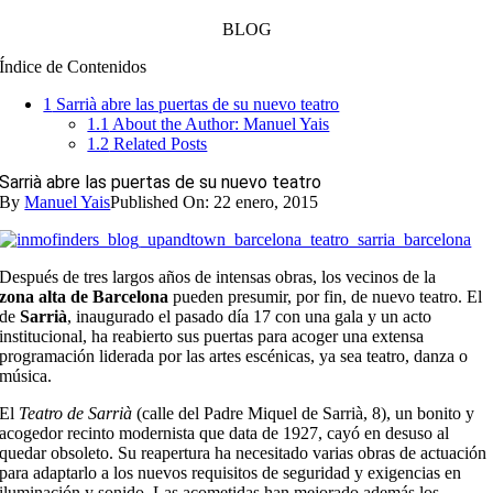
BLOG
Índice de Contenidos
1
Sarrià abre las puertas de su nuevo teatro
1.1
About the Author: Manuel Yais
1.2
Related Posts
Sarrià abre las puertas de su nuevo teatro
By
Manuel Yais
Published On: 22 enero, 2015
Después de tres largos años de intensas obras, los vecinos de la
zona
alta de Barcelona
pueden presumir, por fin, de nuevo teatro. El
de
Sarrià
, inaugurado el pasado día 17 con una gala y un acto
institucional, ha reabierto sus puertas para acoger una extensa
programación liderada por las artes escénicas, ya sea teatro, danza o
música.
El
Teatro de Sarrià
(calle del Padre Miquel de Sarrià, 8), un bonito y
acogedor recinto modernista que data de 1927, cayó en desuso al
quedar obsoleto. Su reapertura ha necesitado varias obras de actuación
para adaptarlo a los nuevos requisitos de seguridad y exigencias en
iluminación y sonido. Las acometidas han mejorado además los